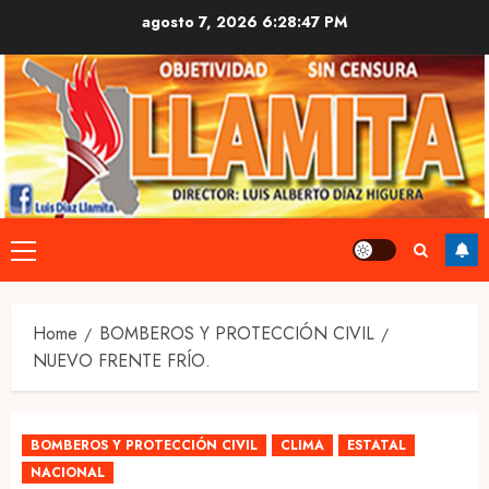
Skip
agosto 7, 2026
6:28:48 PM
to
content
Primary
Menu
Home
BOMBEROS Y PROTECCIÓN CIVIL
NUEVO FRENTE FRÍO.
BOMBEROS Y PROTECCIÓN CIVIL
CLIMA
ESTATAL
NACIONAL