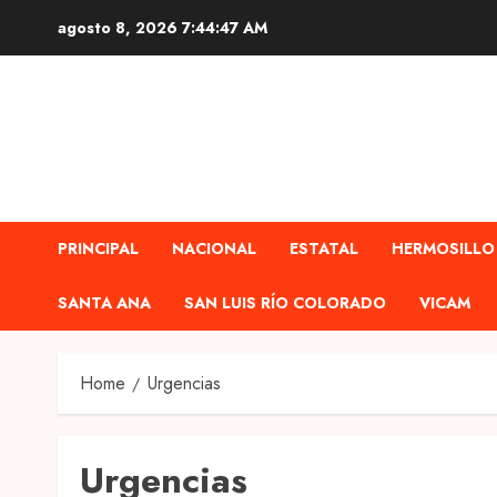
Skip
agosto 8, 2026
7:44:48 AM
to
content
PRINCIPAL
NACIONAL
ESTATAL
HERMOSILLO
SANTA ANA
SAN LUIS RÍO COLORADO
VICAM
Home
Urgencias
Urgencias