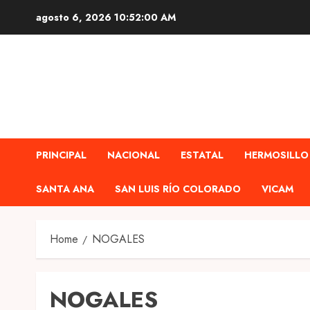
Skip
agosto 6, 2026
10:52:01 AM
to
content
PRINCIPAL
NACIONAL
ESTATAL
HERMOSILLO
SANTA ANA
SAN LUIS RÍO COLORADO
VICAM
Home
NOGALES
NOGALES