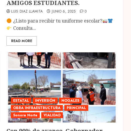
AMIGOS ESTUDIANTES.
LUIS DIAZ LLAMITA
JUNIO 6, 2025
0
¿Listo para recibir tu uniforme escolar?
Consulta...
READ MORE
ESTATAL
INVERSIÓN
NOGALES
OBRA INFRAESTRUCTURA
PRINCIPAL
Sonora Norte
VIALIDAD
Con 90% de avance, Gobernador