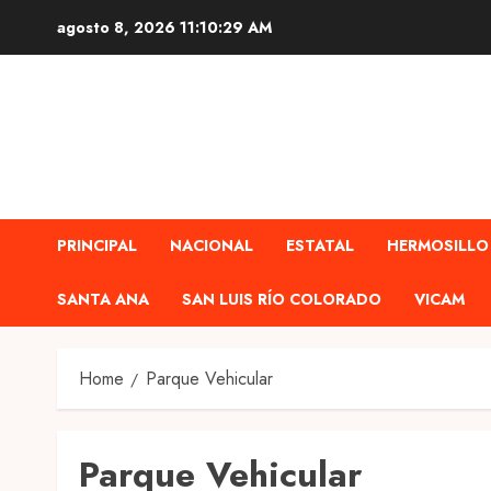
Skip
agosto 8, 2026
11:10:30 AM
to
content
PRINCIPAL
NACIONAL
ESTATAL
HERMOSILLO
SANTA ANA
SAN LUIS RÍO COLORADO
VICAM
Home
Parque Vehicular
Parque Vehicular