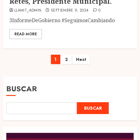
Retes, Presidente Municipal.
LLAMIT_ADMIN
SEPTIEMBRE 9, 2024
0
3InformeDeGobierno #SeguimosCambiando
READ MORE
Paginación
1
2
Next
de
entradas
BUSCAR
BUSCAR