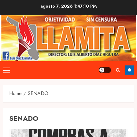
Skip
agosto 7, 2026
1:47:11 PM
to
content
Primary
Menu
Home
SENADO
SENADO