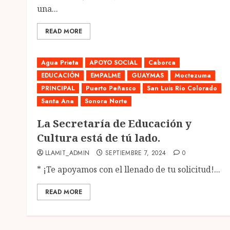
una...
READ MORE
Agua Prieta
APOYO SOCIAL
Caborca
EDUCACIÓN
EMPALME
GUAYMAS
Moctezuma
PRINCIPAL
Puerto Peñasco
San Luis Río Colorado
Santa Ana
Sonora Norte
La Secretaría de Educación y
Cultura está de tú lado.
LLAMIT_ADMIN
SEPTIEMBRE 7, 2024
0
* ¡Te apoyamos con el llenado de tu solicitud!...
READ MORE