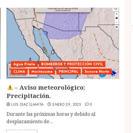
Agua Prieta
BOMBEROS Y PROTECCIÓN CIVIL
CLIMA
Moctezuma
PRINCIPAL
Sonora Norte
– Aviso meteorológico:
Precipitación.
LUIS DIAZ LLAMITA
ENERO 29, 2025
0
Durante las próximas horas y debido al
desplazamiento de...