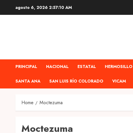
Skip
agosto 6, 2026
2:57:10 AM
to
content
PRINCIPAL
NACIONAL
ESTATAL
HERMOSILLO
SANTA ANA
SAN LUIS RÍO COLORADO
VICAM
Home
Moctezuma
Moctezuma