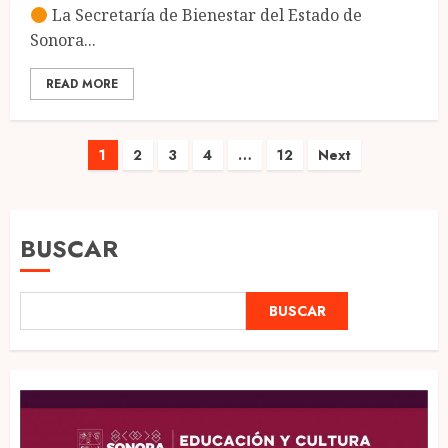
La Secretaría de Bienestar del Estado de
Sonora...
READ MORE
Paginación
1
2
3
4
…
12
Next
de
entradas
BUSCAR
BUSCAR