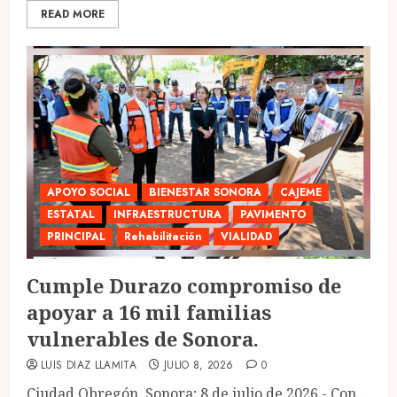
READ MORE
APOYO SOCIAL
BIENESTAR SONORA
CAJEME
ESTATAL
INFRAESTRUCTURA
PAVIMENTO
PRINCIPAL
Rehabilitación
VIALIDAD
Cumple Durazo compromiso de
apoyar a 16 mil familias
vulnerables de Sonora.
LUIS DIAZ LLAMITA
JULIO 8, 2026
0
Ciudad Obregón, Sonora; 8 de julio de 2026.- Con...