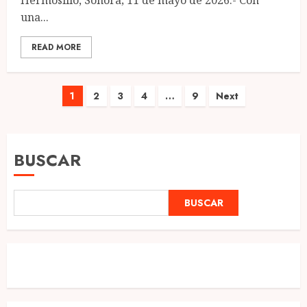
Hermosillo, Sonora; 11 de mayo de 2026.- Con
una...
READ MORE
Paginación
1
2
3
4
…
9
Next
de
entradas
BUSCAR
BUSCAR