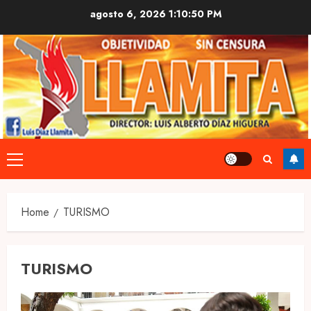
Skip
agosto 6, 2026
1:10:50 PM
to
content
Primary
Menu
Home
TURISMO
TURISMO