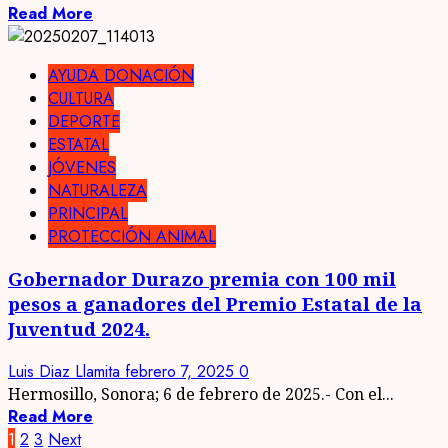
Read More
AYUDA DONACIÓN
CULTURA
DEPORTE
ESTATAL
JÓVENES
NATURALEZA
PRINCIPAL
PROTECCIÓN ANIMAL
Gobernador Durazo premia con 100 mil
pesos a ganadores del Premio Estatal de la
Juventud 2024.
Luis Diaz Llamita
febrero 7, 2025
0
Hermosillo, Sonora; 6 de febrero de 2025.- Con el...
Read More
Paginación
1
2
3
Next