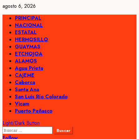
Skip
agosto 6, 2026
to
Primary
PRINCIPAL
content
Menu
NACIONAL
ESTATAL
HERMOSILLO
GUAYMAS
ETCHOJOA
ALAMOS
Agua Prieta
CAJEME
Caborca
Santa Ana
San Luis Río Colorado
Vicam
Puerto Peñasco
Light/Dark Button
Buscar:
Follow