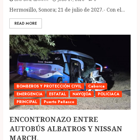
Hermosillo, Sonora; 21 de julio de 2027.- Con el...
READ MORE
BOMBEROS Y PROTECCIÓN CIVIL
Caborca
EMERGENCIA
ESTATAL
NAVOJOA
POLICIACA
PRINCIPAL
Puerto Peñasco
ENCONTRONAZO ENTRE
AUTOBÚS ALBATROS Y NISSAN
MARCH.