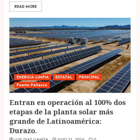
READ MORE
ENERGIA LIMPIA
ESTATAL
PRINCIPAL
Puerto Peñasco
Entran en operación al 100% dos
etapas de la planta solar más
grande de Latinoamérica:
Durazo.
LUIS DIAZ LLAMITA
JULIO 21, 2026
0