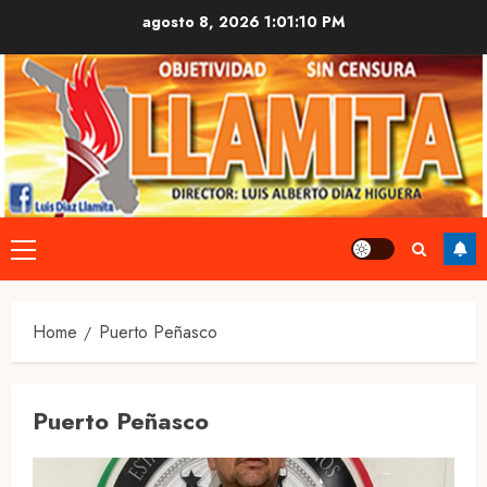
Skip
agosto 8, 2026
1:01:11 PM
to
content
Primary
Menu
Home
Puerto Peñasco
Puerto Peñasco