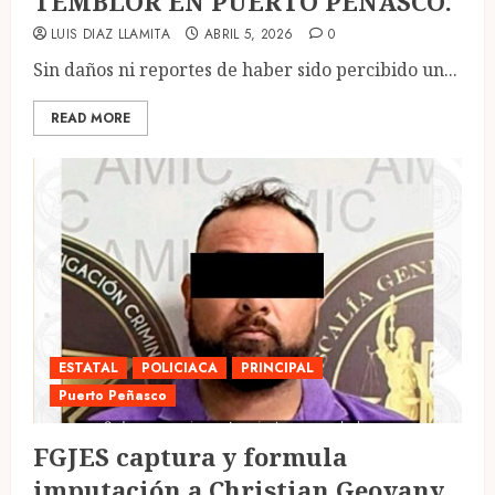
TEMBLOR EN PUERTO PEÑASCO.
LUIS DIAZ LLAMITA
ABRIL 5, 2026
0
Sin daños ni reportes de haber sido percibido un...
READ MORE
ESTATAL
POLICIACA
PRINCIPAL
Puerto Peñasco
FGJES captura y formula
imputación a Christian Geovany