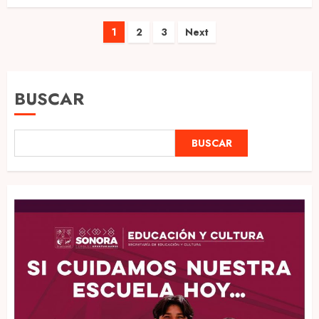
Paginación
1
2
3
Next
de
entradas
BUSCAR
BUSCAR