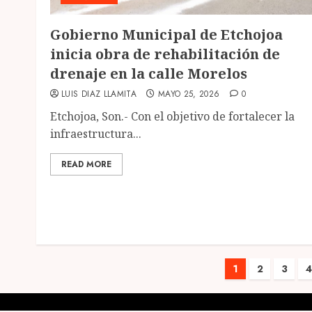
Gobierno Municipal de Etchojoa
inicia obra de rehabilitación de
drenaje en la calle Morelos
LUIS DIAZ LLAMITA
MAYO 25, 2026
0
Etchojoa, Son.- Con el objetivo de fortalecer la
infraestructura...
READ MORE
Paginaci
1
2
3
4
de