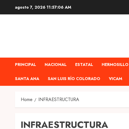
Skip
agosto 7, 2026
11:57:07 AM
to
content
PRINCIPAL
NACIONAL
ESTATAL
HERMOSILLO
SANTA ANA
SAN LUIS RÍO COLORADO
VICAM
Home
INFRAESTRUCTURA
INFRAESTRUCTURA