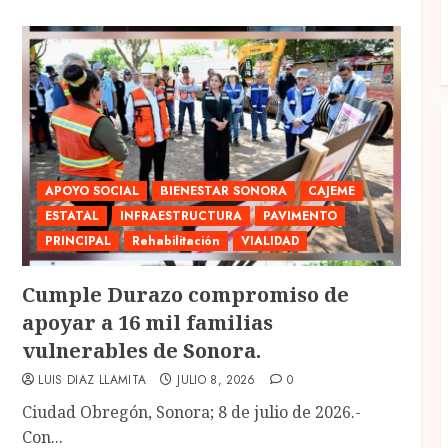
APOYO SOCIAL
BIENESTAR SONORA
CAJEME
ESTATAL
INFRAESTRUCTURA
PAVIMENTO
PRINCIPAL
Rehabilitación
VIALIDAD
Cumple Durazo compromiso de
apoyar a 16 mil familias
vulnerables de Sonora.
LUIS DIAZ LLAMITA
JULIO 8, 2026
0
Ciudad Obregón, Sonora; 8 de julio de 2026.-
Con...