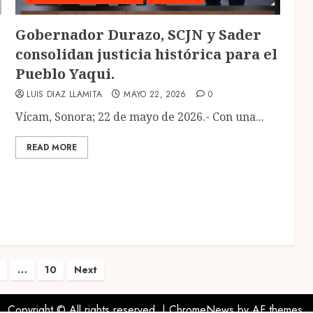
Gobernador Durazo, SCJN y Sader
consolidan justicia histórica para el
Pueblo Yaqui.
LUIS DIAZ LLAMITA
MAYO 22, 2026
0
Vícam, Sonora; 22 de mayo de 2026.- Con una...
READ MORE
ón
…
10
Next
Copyright © All rights reserved.
|
ChromeNews
by AF themes.