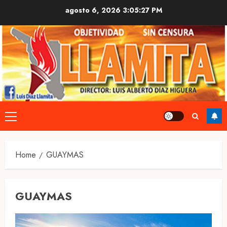
Skip
agosto 6, 2026
3:05:28 PM
to
content
Primary
Menu
Home
GUAYMAS
GUAYMAS