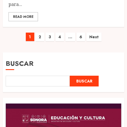
para...
READ MORE
Paginación
1
2
3
4
…
6
Next
de
entradas
BUSCAR
BUSCAR