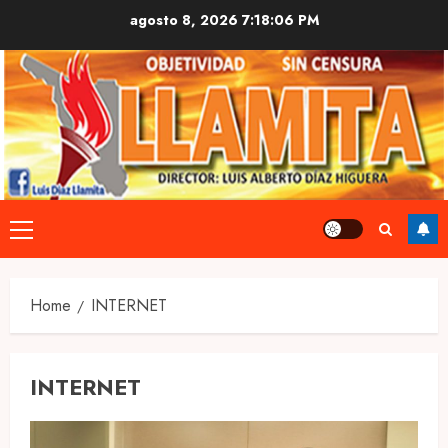
Skip
agosto 8, 2026
7:18:07 PM
to
content
Primary
Menu
Home
INTERNET
INTERNET