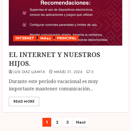
INTERNET
Niñez
PRINCIPAL
EL INTERNET Y NUESTROS
HIJOS.
LUIS DIAZ LLAMITA
MARZO 31, 2026
0
Durante este período vacacional es muy
importante mantener comunicación...
READ MORE
Paginación
1
2
3
Next