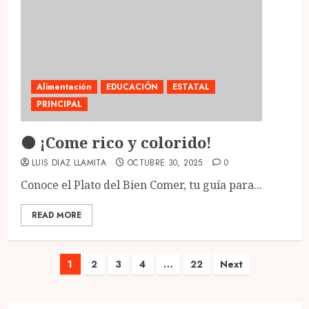
Alimentación
EDUCACIÓN
ESTATAL
PRINCIPAL
🟠 ¡Come rico y colorido!
LUIS DIAZ LLAMITA
OCTUBRE 30, 2025
0
Conoce el Plato del Bien Comer, tu guía para...
READ MORE
Paginación
1
2
3
4
…
22
Next
de