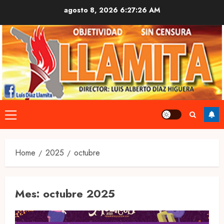
Skip
agosto 8, 2026
6:27:27 AM
to
content
Primary
Menu
Home
2025
octubre
Mes:
octubre 2025