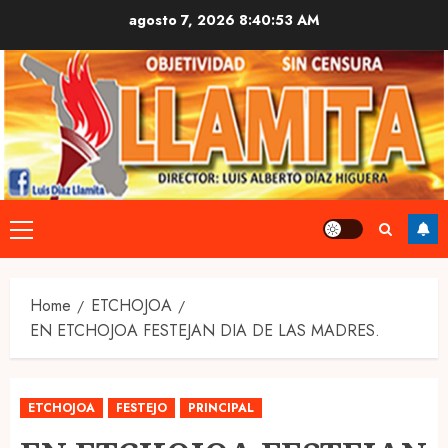
Skip
agosto 7, 2026
8:40:53 AM
to
content
Primary
Menu
Home
ETCHOJOA
EN ETCHOJOA FESTEJAN DIA DE LAS MADRES.
ETCHOJOA
FESTEJO
PRINCIPAL