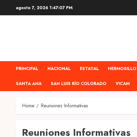
Skip
agosto 7, 2026
1:47:07 PM
to
content
PRINCIPAL
NACIONAL
ESTATAL
HERMOSILLO
SANTA ANA
SAN LUIS RÍO COLORADO
VICAM
Home
Reuniones Informativas
Reuniones Informativas