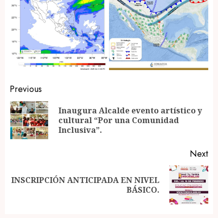
Post
Previous
navigation
Inaugura Alcalde evento artístico y
Pr
cultural “Por una Comunidad
po
Inclusiva”.
Next
INSCRIPCIÓN ANTICIPADA EN NIVEL
Next
BÁSICO.
post: