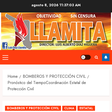
Skip
agosto 8, 2026
11:37:03 AM
to
content
Primary
Menu
Home
BOMBEROS Y PROTECCIÓN CIVIL
Pronóstico del TiempoCoordinación Estatal de
Protección Civil
BOMBEROS Y PROTECCIÓN CIVIL
CLIMA
ESTATAL