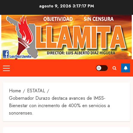
Skip
agosto 9, 2026
3:17:18 PM
to
content
Primary
Menu
Home
ESTATAL
Gobernador Durazo destaca avances de IMSS-
Bienestar con incremento de 400% en servicios a
sonorenses.