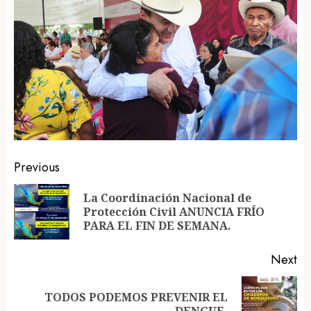
Post
Previous
navigation
La Coordinación Nacional de
Pr
Protección Civil ANUNCIA FRÍO
po
PARA EL FIN DE SEMANA.
Next
TODOS PODEMOS PREVENIR EL
Next