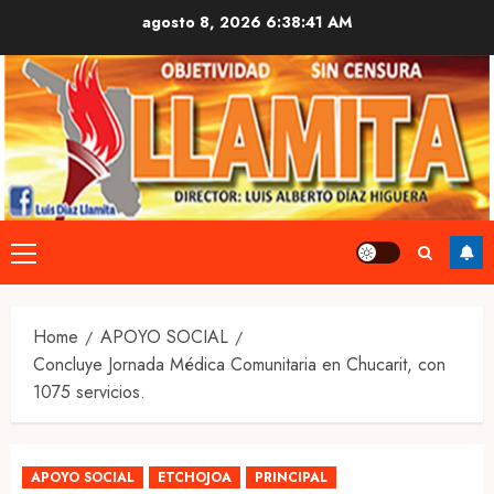
Skip
agosto 8, 2026
6:38:42 AM
to
content
Primary
Menu
Home
APOYO SOCIAL
Concluye Jornada Médica Comunitaria en Chucarit, con
1075 servicios.
APOYO SOCIAL
ETCHOJOA
PRINCIPAL