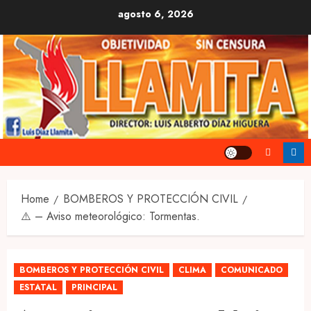
Skip
agosto 6, 2026
to
content
Home
BOMBEROS Y PROTECCIÓN CIVIL
⚠️ – Aviso meteorológico: Tormentas.
BOMBEROS Y PROTECCIÓN CIVIL
CLIMA
COMUNICADO
ESTATAL
PRINCIPAL