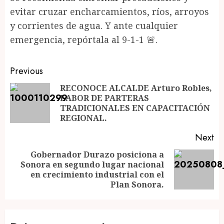
evitar cruzar encharcamientos, ríos, arroyos
y corrientes de agua. Y ante cualquier
emergencia, repórtala al 9-1-1 🚨.
Post
Previous
navigation
RECONOCE ALCALDE Arturo Robles,
LABOR DE PARTERAS
Pr
TRADICIONALES EN CAPACITACIÓN
po
REGIONAL.
Next
Gobernador Durazo posiciona a
Sonora en segundo lugar nacional
Next
en crecimiento industrial con el
post:
Plan Sonora.