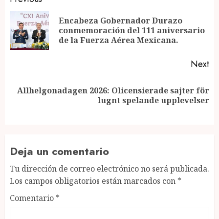
Post
navigation
Encabeza Gobernador Durazo
Pr
conmemoración del 111 aniversario
po
de la Fuerza Aérea Mexicana.
Next
Allhelgonadagen 2026: Olicensierade sajter för
Next
lugnt spelande upplevelser
post:
Deja un comentario
Tu dirección de correo electrónico no será publicada.
Los campos obligatorios están marcados con
*
Comentario
*