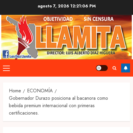
Skip
agosto 7, 2026
12:21:06 PM
to
content
Primary
Menu
Home
ECONOMÍA
Gobernador Durazo posiciona al bacanora como
bebida premium internacional con primeras
certificaciones.