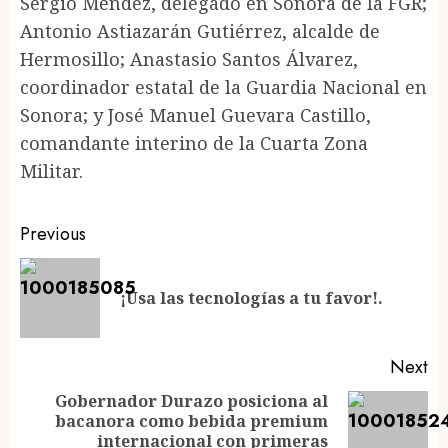
Sergio Méndez, delegado en Sonora de la FGR;
Antonio Astiazarán Gutiérrez, alcalde de
Hermosillo; Anastasio Santos Álvarez,
coordinador estatal de la Guardia Nacional en
Sonora; y José Manuel Guevara Castillo,
comandante interino de la Cuarta Zona
Militar.
Post
Previous
navigation
Pr
¡Usa las tecnologías a tu favor!.
po
Next
Gobernador Durazo posiciona al
bacanora como bebida premium
Next
internacional con primeras