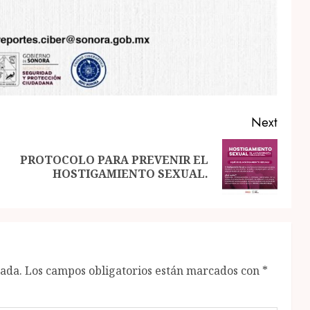
Next
PROTOCOLO PARA PREVENIR EL
Previous
Next
HOSTIGAMIENTO SEXUAL.
post:
post:
cada.
Los campos obligatorios están marcados con
*