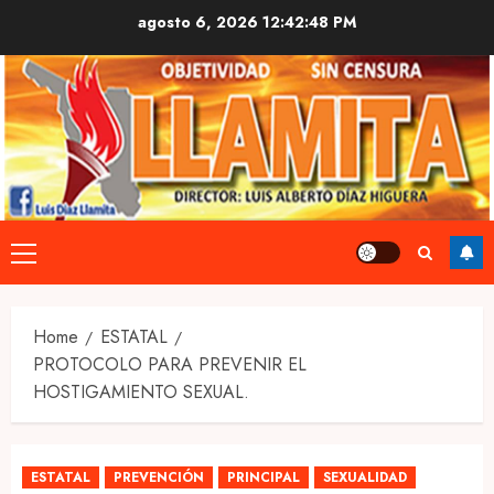
Skip
agosto 6, 2026
12:42:49 PM
to
content
Primary
Menu
Home
ESTATAL
PROTOCOLO PARA PREVENIR EL
HOSTIGAMIENTO SEXUAL.
ESTATAL
PREVENCIÓN
PRINCIPAL
SEXUALIDAD