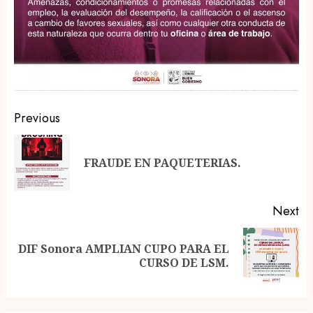
Post
Previous
navigation
Pr
FRAUDE EN PAQUETERIAS.
po
Next
DIF Sonora AMPLIAN CUPO PARA EL
Next
CURSO DE LSM.
post: