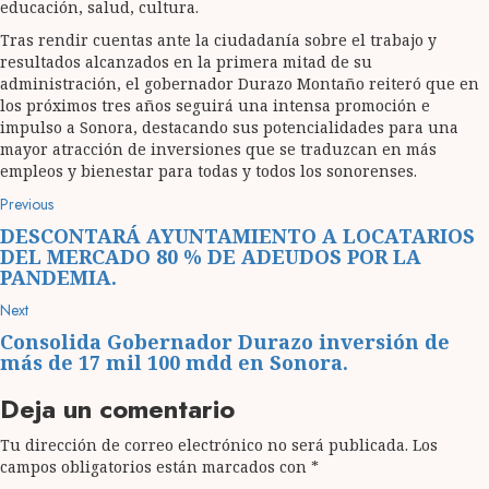
educación, salud, cultura.
Tras rendir cuentas ante la ciudadanía sobre el trabajo y
resultados alcanzados en la primera mitad de su
administración, el gobernador Durazo Montaño reiteró que en
los próximos tres años seguirá una intensa promoción e
impulso a Sonora, destacando sus potencialidades para una
mayor atracción de inversiones que se traduzcan en más
empleos y bienestar para todas y todos los sonorenses.
Post
Previous
Previous
post:
navigation
DESCONTARÁ AYUNTAMIENTO A LOCATARIOS
DEL MERCADO 80 % DE ADEUDOS POR LA
PANDEMIA.
Next
Next
post:
Consolida Gobernador Durazo inversión de
más de 17 mil 100 mdd en Sonora.
Deja un comentario
Tu dirección de correo electrónico no será publicada.
Los
campos obligatorios están marcados con
*