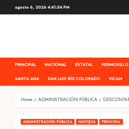
Skip
agosto 6, 2026
4:41:55 PM
to
content
PRINCIPAL
NACIONAL
ESTATAL
HERMOSILLO
SANTA ANA
SAN LUIS RÍO COLORADO
VICAM
Home
ADMINISTRACIÓN PÚBLICA
DESCONTAR
ADMINISTRACIÓN PÚBLICA
NAVOJOA
PRINCIPAL