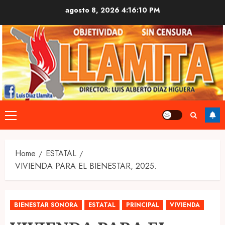
Skip
agosto 8, 2026
4:16:10 PM
to
content
Primary
Menu
Home
ESTATAL
VIVIENDA PARA EL BIENESTAR, 2025.
BIENESTAR SONORA
ESTATAL
PRINCIPAL
VIVIENDA