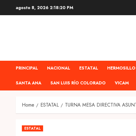
Skip
agosto 8, 2026
2:18:21 PM
to
content
PRINCIPAL
NACIONAL
ESTATAL
HERMOSILLO
SANTA ANA
SAN LUIS RÍO COLORADO
VICAM
Home
ESTATAL
TURNA MESA DIRECTIVA ASUN
ESTATAL