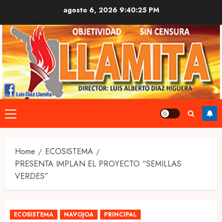
Skip
agosto 6, 2026
9:40:26 PM
to
content
Primary
Menu
Home
ECOSISTEMA
PRESENTA IMPLAN EL PROYECTO “SEMILLAS
VERDES”
ECOSISTEMA
NAVOJOA
PRINCIPAL