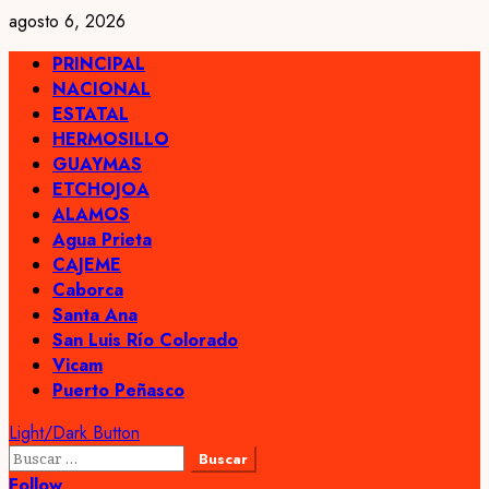
Skip
agosto 6, 2026
to
Primary
PRINCIPAL
content
Menu
NACIONAL
ESTATAL
HERMOSILLO
GUAYMAS
ETCHOJOA
ALAMOS
Agua Prieta
CAJEME
Caborca
Santa Ana
San Luis Río Colorado
Vicam
Puerto Peñasco
Light/Dark Button
Buscar:
Follow