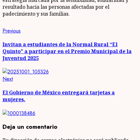
resultado hacia las personas afectadas por el
padecimiento y sus familias.
Post
Previous
Previous
post:
navigation
Invitan a estudiantes de la Normal Rural “El
Quinto” a participar en el Premio Municipal de la
Juventud 2025
Next
Next
post:
El Gobierno de México entregará tarjetas a
mujeres.
Deja un comentario