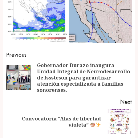
Post
Previous
navigation
Gobernador Durazo inaugura
Unidad Integral de Neurodesarrollo
Pr
de Isssteson para garantizar
po
atención especializada a familias
sonorenses.
Next
Convocatoria “Alas de libertad
Next
violeta”
post: