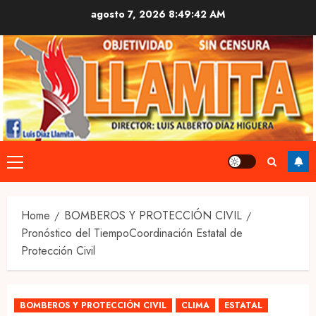
Skip
agosto 7, 2026
8:49:43 AM
to
content
Primary
Menu
Home
BOMBEROS Y PROTECCIÓN CIVIL
Pronóstico del TiempoCoordinación Estatal de
Protección Civil
BOMBEROS Y PROTECCIÓN CIVIL
CLIMA
ESTATAL