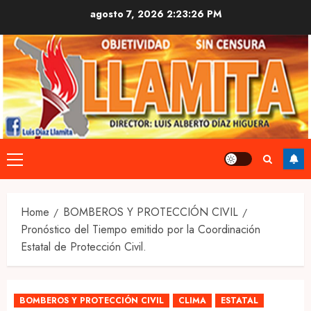
Skip
agosto 7, 2026
2:23:27 PM
to
content
Primary
Menu
Home
BOMBEROS Y PROTECCIÓN CIVIL
Pronóstico del Tiempo emitido por la Coordinación
Estatal de Protección Civil.
BOMBEROS Y PROTECCIÓN CIVIL
CLIMA
ESTATAL