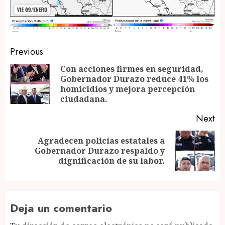
Post
Previous
navigation
Con acciones firmes en seguridad,
Gobernador Durazo reduce 41% los
Pr
homicidios y mejora percepción
po
ciudadana.
Next
Agradecen policías estatales a
Next
Gobernador Durazo respaldo y
post:
dignificación de su labor.
Deja un comentario