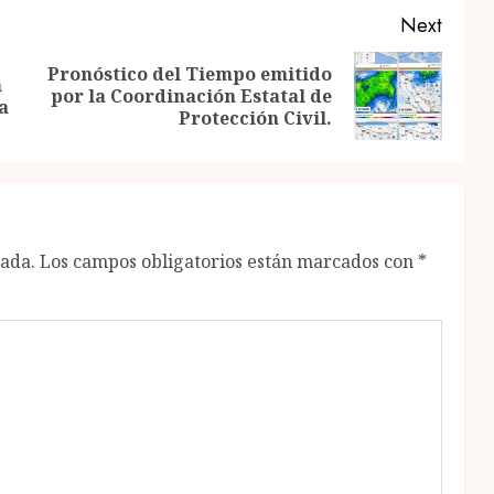
Next
Pronóstico del Tiempo emitido
n
Previous
Next
por la Coordinación Estatal de
a
post:
post:
Protección Civil.
cada.
Los campos obligatorios están marcados con
*