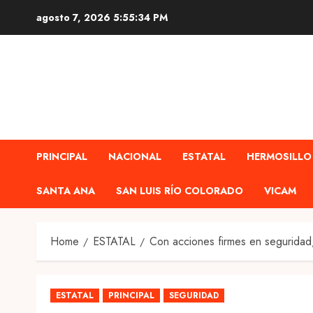
Skip
agosto 7, 2026
5:55:35 PM
to
content
PRINCIPAL
NACIONAL
ESTATAL
HERMOSILLO
SANTA ANA
SAN LUIS RÍO COLORADO
VICAM
Home
ESTATAL
Con acciones firmes en segurida
ESTATAL
PRINCIPAL
SEGURIDAD