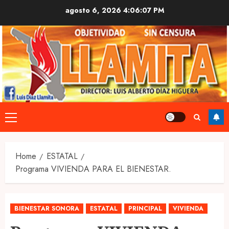
Skip
agosto 6, 2026
4:06:08 PM
to
content
Primary
Menu
Home
ESTATAL
Programa VIVIENDA PARA EL BIENESTAR.
BIENESTAR SONORA
ESTATAL
PRINCIPAL
VIVIENDA