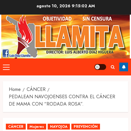
Skip
agosto 10, 2026
9:15:03 AM
to
content
Primary
Menu
Home
CÁNCER
PEDALEAN NAVOJOENSES CONTRA EL CÁNCER
DE MAMA CON “RODADA ROSA”.
CÁNCER
Mujeres
NAVOJOA
PREVENCIÓN