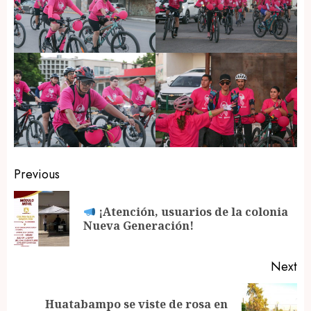
Post
Previous
navigation
¡Atención, usuarios de la colonia
Pr
Nueva Generación!
po
Next
Huatabampo se viste de rosa en
Next