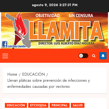
Skip
agosto 9, 2026
3:27:32 PM
to
content
Primary
Menu
Home
EDUCACIÓN
Llevan pláticas sobre prevención de infecciones y
enfermedades causadas por vectores
EDUCACIÓN
ETCHOJOA
PRINCIPAL
SALUD