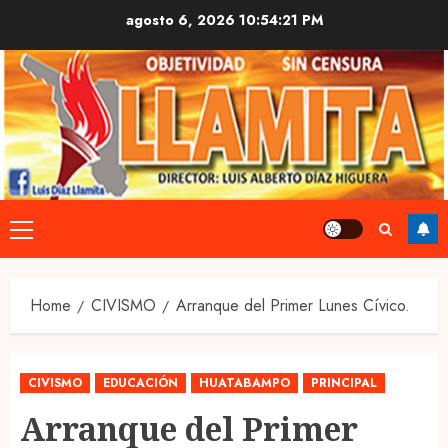
Skip
agosto 6, 2026
10:54:22 PM
to
content
Primary
Menu
Home
CIVISMO
Arranque del Primer Lunes Cívico.
CIVISMO
EDUCACIÓN
HUATABAMPO
PRINCIPAL
Arranque del Primer