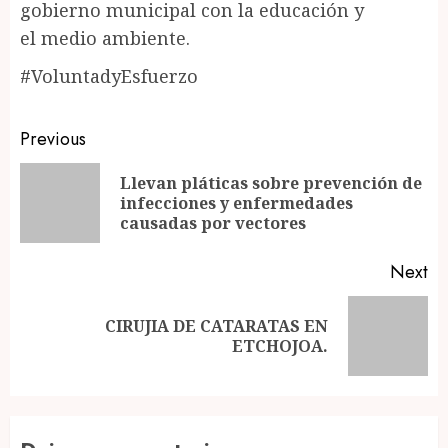
gobierno municipal con la educación y
el medio ambiente.
#VoluntadyEsfuerzo
Post
Previous
navigation
Llevan pláticas sobre prevención de
Pr
infecciones y enfermedades
po
causadas por vectores
Next
CIRUJIA DE CATARATAS EN
Next
ETCHOJOA.
post: