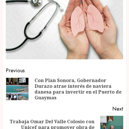
Post
Previous
navigation
Con Plan Sonora, Gobernador
Durazo atrae interés de naviera
Pr
danesa para invertir en el Puerto de
po
Guaymas
Next
Trabaja Omar Del Valle Colosio con
Next
Unicef para promover obra de