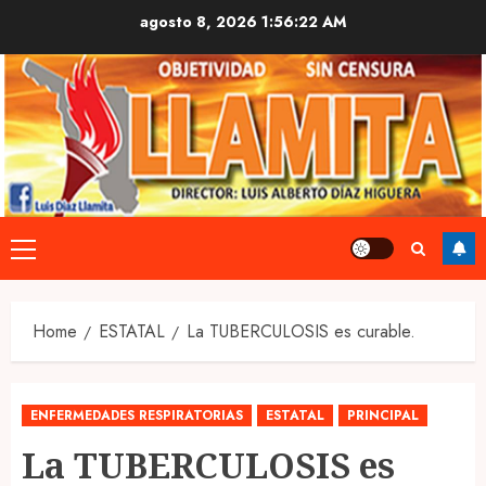
Skip
agosto 8, 2026
1:56:23 AM
to
content
Primary
Menu
Home
ESTATAL
La TUBERCULOSIS es curable.
ENFERMEDADES RESPIRATORIAS
ESTATAL
PRINCIPAL
La TUBERCULOSIS es