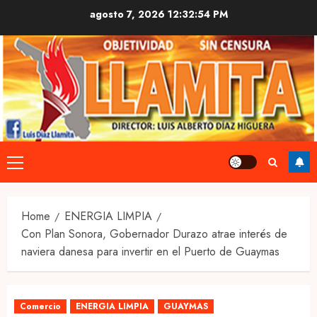
Skip
agosto 7, 2026
12:32:55 PM
to
content
Primary
Menu
Home
ENERGIA LIMPIA
Con Plan Sonora, Gobernador Durazo atrae interés de
naviera danesa para invertir en el Puerto de Guaymas
Comercio
ENERGIA LIMPIA
GUAYMAS