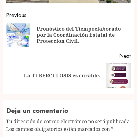
Post
Previous
navigation
Pronóstico del Tiempoelaborado
Pr
por la Coordinación Estatal de
po
Proteccion Civil.
Next
Next
La TUBERCULOSIS es curable.
post:
Deja un comentario
Tu dirección de correo electrónico no será publicada.
Los campos obligatorios están marcados con
*