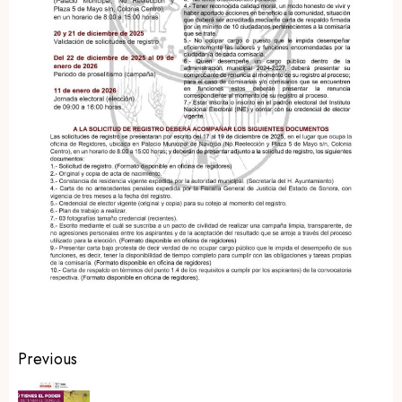
Post
Previous
navigation