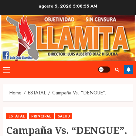
Skip
agosto 5, 2026
5:08:56 AM
to
content
Primary
Menu
Home
ESTATAL
Campaña Vs. “DENGUE”.
ESTATAL
PRINCIPAL
SALUD
Campaña Vs. “DENGUE”.