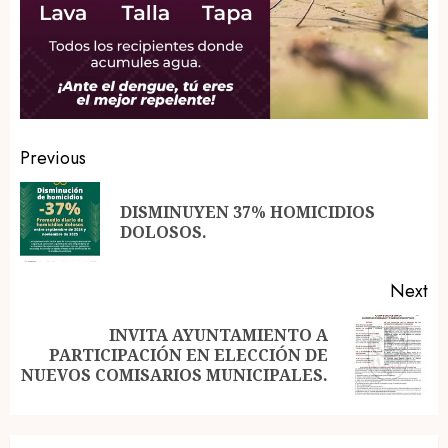
Post
Previous
navigation
DISMINUYEN 37% HOMICIDIOS
Pr
DOLOSOS.
po
Next
INVITA AYUNTAMIENTO A
Next
PARTICIPACIÓN EN ELECCIÓN DE
post:
NUEVOS COMISARIOS MUNICIPALES.