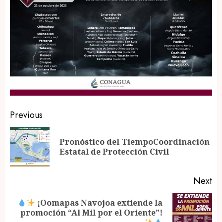
Post
Previous
navigation
Pronóstico del TiempoCoordinación
Pr
Estatal de Protección Civil
po
Next
¡Oomapas Navojoa extiende la
Next
promoción “Al Mil por el Oriente”!