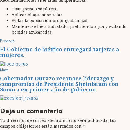
Recomendaciones ante altas temperaturas:
Usar gorra o sombrero.
Aplicar bloqueador solar.
Evitar la exposición prolongada al sol.
Mantenerse bien hidratado, prefiriendo agua y evitando
bebidas azucaradas.
Post
Previous
Previous
post:
navigation
El Gobierno de México entregará tarjetas a
mujeres.
Next
Next
post:
Gobernador Durazo reconoce liderazgo y
compromiso de Presidenta Sheinbaum con
Sonora en primer año de gobierno.
Deja un comentario
Tu dirección de correo electrónico no será publicada.
Los
campos obligatorios están marcados con
*