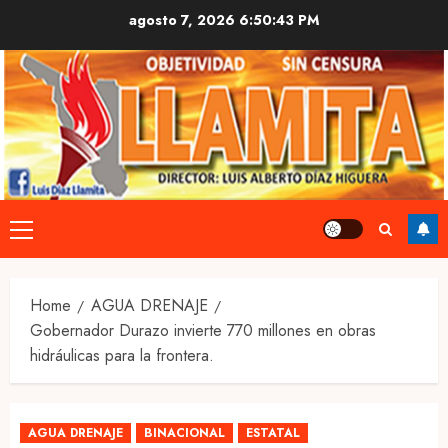
Skip
agosto 7, 2026
6:50:44 PM
to
content
Primary
Menu
Home
AGUA DRENAJE
Gobernador Durazo invierte 770 millones en obras
hidráulicas para la frontera.
AGUA DRENAJE
BINACIONAL
ESTATAL