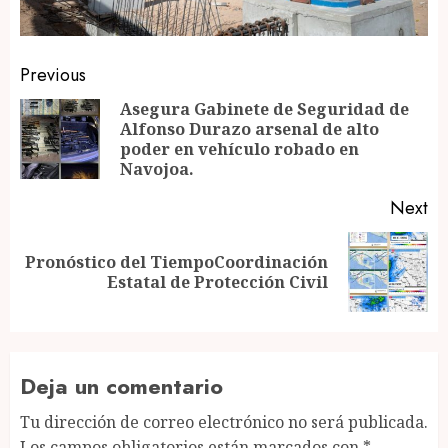
Post
Previous
navigation
Asegura Gabinete de Seguridad de
Alfonso Durazo arsenal de alto
Pr
poder en vehículo robado en
po
Navojoa.
Next
Pronóstico del TiempoCoordinación
Next
Estatal de Protección Civil
post:
Deja un comentario
Tu dirección de correo electrónico no será publicada.
Los campos obligatorios están marcados con
*