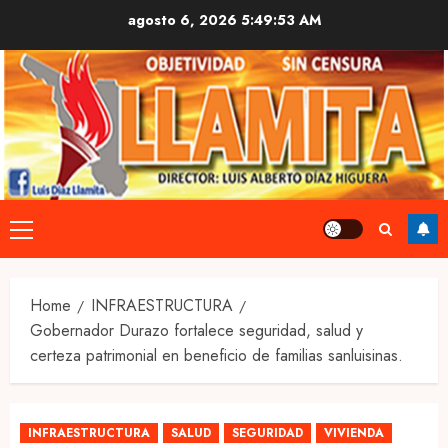
Skip
agosto 6, 2026
5:49:54 AM
to
content
Primary
Menu
Home
INFRAESTRUCTURA
Gobernador Durazo fortalece seguridad, salud y
certeza patrimonial en beneficio de familias sanluisinas.
INFRAESTRUCTURA
SALUD
SEGURIDAD
VIVIENDA