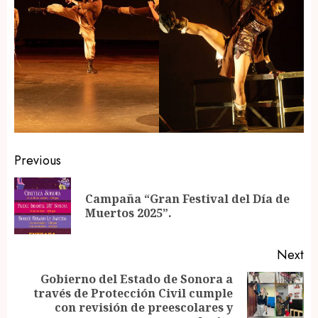
Post
Previous
navigation
Campaña “Gran Festival del Día de
Pr
Muertos 2025”.
po
Next
Gobierno del Estado de Sonora a
través de Protección Civil cumple
Next
con revisión de preescolares y
post: