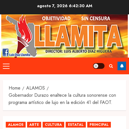
Skip
agosto 7, 2026
6:42:31 AM
to
content
Primary
Menu
Home
ALAMOS
Gobernador Durazo enaltece la cultura sonorense con
programa artístico de lujo en la edición 41 del FAOT.
ALAMOS
ARTE
CULTURA
ESTATAL
PRINCIPAL