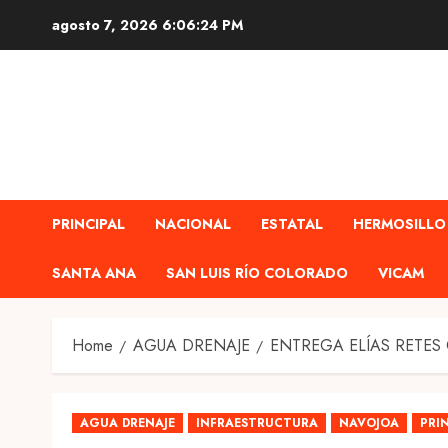
Skip
agosto 7, 2026
6:06:26 PM
to
content
PRINCIPAL
NACIONAL
ESTATAL
HERMOSILLO
SANTA ANA
SAN LUIS RÍO COLORADO
VICAM
Home
AGUA DRENAJE
ENTREGA ELÍAS RETES
AGUA DRENAJE
INFRAESTRUCTURA
NAVOJOA
PRI