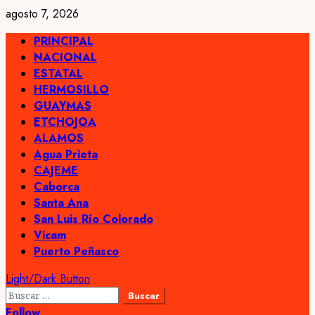
Skip
agosto 7, 2026
to
Primary
PRINCIPAL
content
Menu
NACIONAL
ESTATAL
HERMOSILLO
GUAYMAS
ETCHOJOA
ALAMOS
Agua Prieta
CAJEME
Caborca
Santa Ana
San Luis Río Colorado
Vicam
Puerto Peñasco
Light/Dark Button
Buscar:
Follow