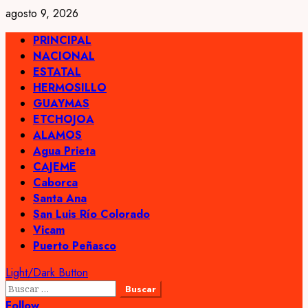
Skip
agosto 9, 2026
to
Primary
PRINCIPAL
content
Menu
NACIONAL
ESTATAL
HERMOSILLO
GUAYMAS
ETCHOJOA
ALAMOS
Agua Prieta
CAJEME
Caborca
Santa Ana
San Luis Río Colorado
Vicam
Puerto Peñasco
Light/Dark Button
Buscar:
Follow